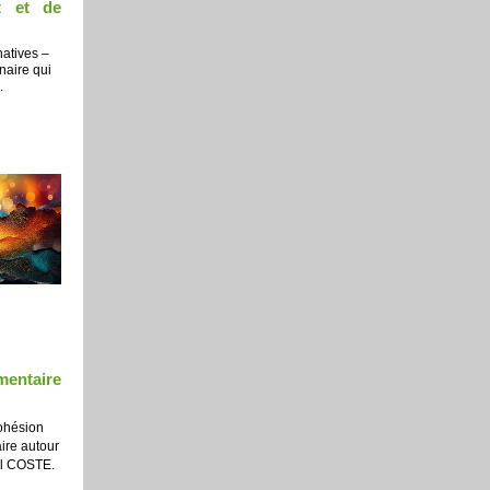
t et de
atives –
naire qui
.
mentaire
cohésion
ire autour
ël COSTE.