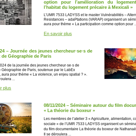
option pour l’amélioration du logemen
l’habitat du logement précaire à Mexicali »
L’UMR 7533 LADYSS et le master Vulnérabilités – Altern
Resistances – adaPtations (VARAP) organisent un sémi
aura pour thème « La participation comme option pour ..
En savoir plus
024 – Journée des jeunes chercheur·se·s de
ut de Géographie de Paris
2024 de la journée des jeunes chercheur·se·s de
 de Géographie de Paris, soutenue par le LabEx
aura pour thème « La violence, un enjeu spatial ? ».
oulera ...
r plus
08/11/2024 – Séminaire autour du film docu
« La théorie du boxeur »
Les membres de l’atelier 3 « Agriculture, alimentation, 
sociale » de l’UMR 7533 LADYSS organisent un sémina
du film documentaire La théorie du boxeur de Nathana
Il se déroulera ...