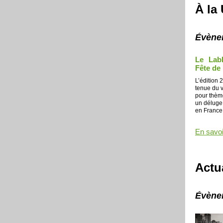
À la
Évène
Le Lab
Fête de 
L’édition 
tenue du v
pour thème
un déluge 
en France 
En savoi
Actu
Évène